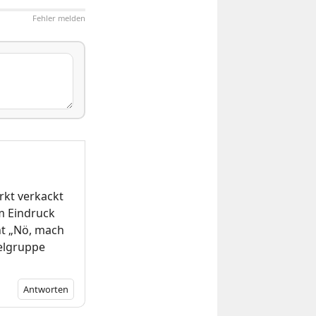
Fehler melden
rkt verkackt
om Eindruck
nt „Nö, mach
ielgruppe
Antworten