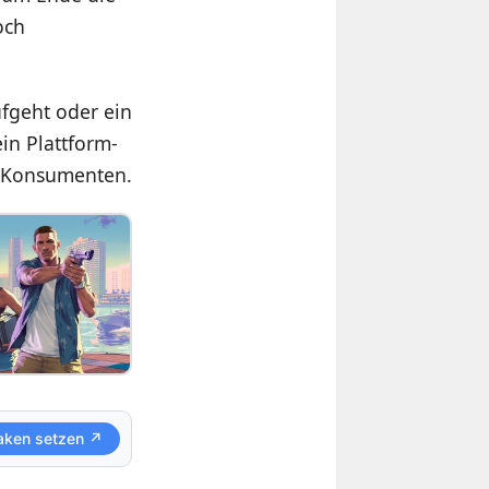
och
ufgeht oder ein
ein Plattform-
e Konsumenten.
aken setzen ↗