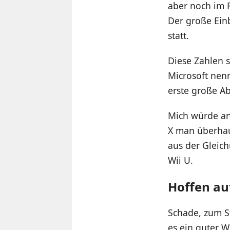
aber noch im 
Der große Einb
statt.
Diese Zahlen 
Microsoft nenn
erste große A
Mich würde an 
X man überhau
aus der Gleich
Wii U.
Hoffen au
Schade, zum S
es ein guter 