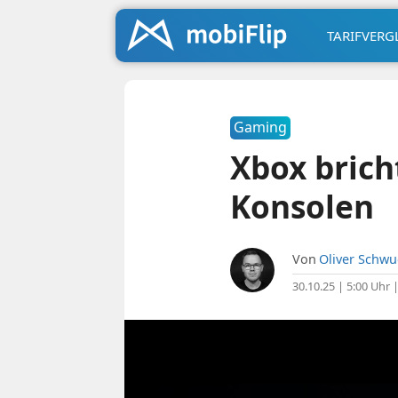
TARIFVERG
Gaming
Xbox brich
Konsolen
Von
Oliver Schw
30.10.25 | 5:00 Uhr