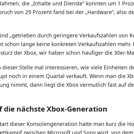
Rahmen, die „Inhalte und Dienste“ konnten um 1 Proz
ruch von 29 Prozent fand bei der „Hardware“, also de
sind „getrieben durch geringere Verkaufszahlen von K
t schon lange keine konkreten Verkaufszahlen mehr. Es
bsturz der Xbox, wir haben schon häufiger die 30er-M
dieser Stelle mal interessieren, wie viele Einheiten d
pt noch in einem Quartal verkauft. Wenn man die Xbo
ung nimmt, dann liegt die Xbox vermutlich fast auf d
f die nächste Xbox-Generation
tart dieser Konsolengeneration hatte man kurz die Ho
Wettkampf zwischen Microsoft und Sony wird, von dem