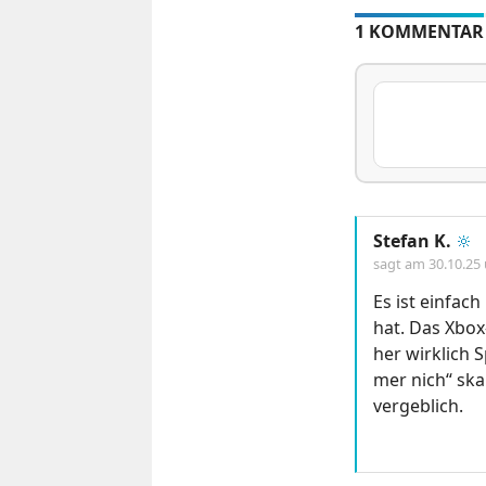
1 KOMMENTAR
Stefan K.
🔆
sagt am
30.10.25
Es ist einfac
hat. Das Xbox
her wirklich
mer nich“ ska
vergeblich.