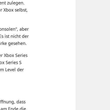
ent zulegen.
r Xbox selbst,
onsolen“, aber
 ist nicht der
arke gesehen.
er Xbox Series
x Series S
em Level der
ffnung, dass
 am Ende die