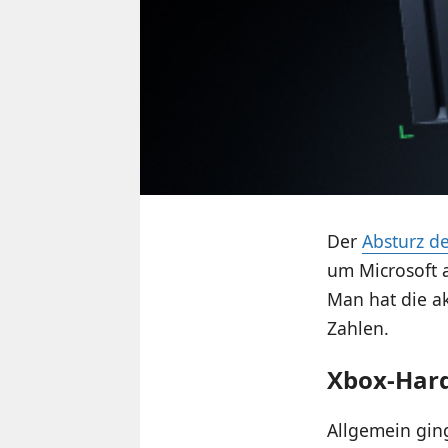
Der
Absturz de
um Microsoft 
Man hat die a
Zahlen.
Xbox-Hard
Allgemein ging