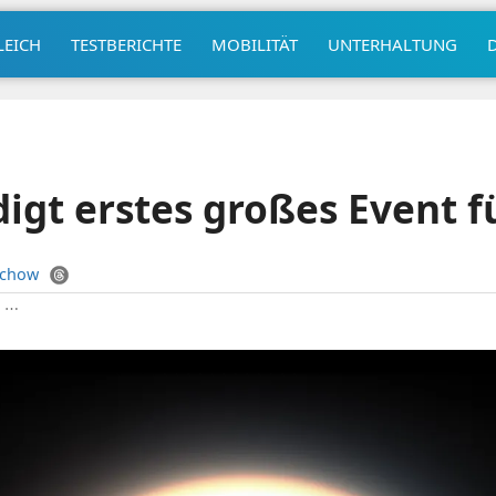
LEICH
TESTBERICHTE
MOBILITÄT
UNTERHALTUNG
igt erstes großes Event f
uchow
|
⋯