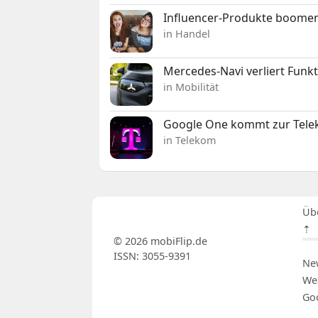
Influencer-Produkte boomen
in Handel
Mercedes-Navi verliert Funk
in Mobilität
Google One kommt zur Telek
in Telekom
Üb
⇡
© 2026 mobiFlip.de
ISSN: 3055-9391
Ne
We
Go