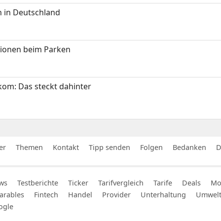
 in Deutschland
tionen beim Parken
om: Das steckt dahinter
er
Themen
Kontakt
Tipp senden
Folgen
Bedanken
D
ws
Testberichte
Ticker
Tarifvergleich
Tarife
Deals
Mob
arables
Fintech
Handel
Provider
Unterhaltung
Umwel
ogle