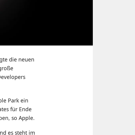
igte die neuen
 große
Developers
ple Park ein
tes für Ende
ben, so Apple.
nd es steht im