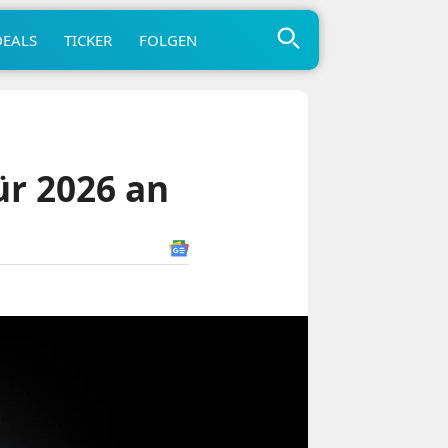
DEALS
TICKER
FOLGEN
ür 2026 an