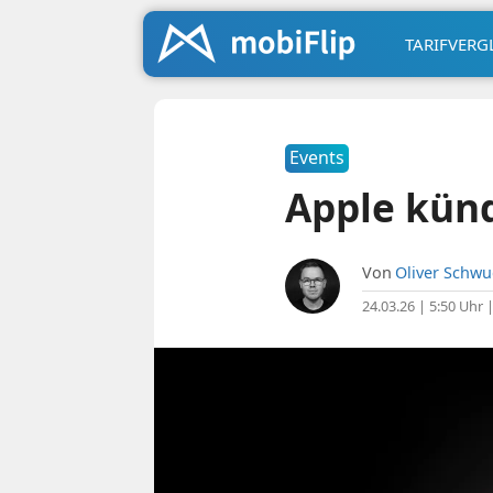
TARIFVERG
Events
Apple künd
Von
Oliver Schw
24.03.26 | 5:50 Uhr