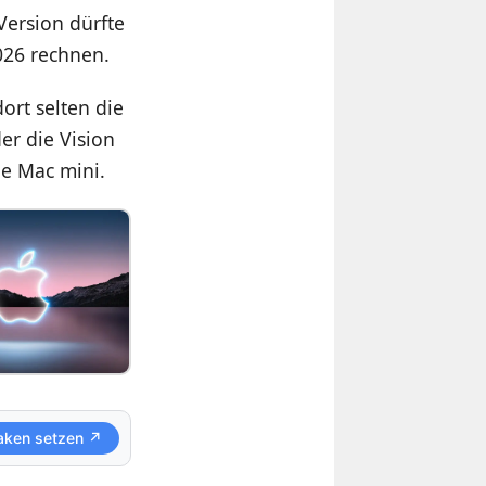
Version dürfte
026 rechnen.
rt selten die
er die Vision
le Mac mini.
aken setzen ↗