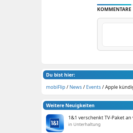
KOMMENTARE
Du bist hier:
mobiFlip
/
News
/
Events
/
Apple kündig
Weitere Neuigkeiten
1&1 verschenkt TV-Paket an
in Unterhaltung