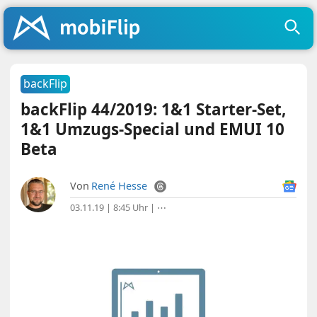
backFlip
backFlip 44/2019: 1&1 Starter-Set,
1&1 Umzugs-Special und EMUI 10
Beta
Von
René Hesse
03.11.19 | 8:45 Uhr
|
⋯