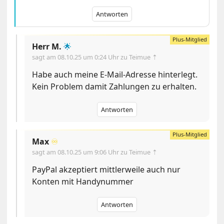
Antworten
Herr M.
🌟
sagt am
08.10.25 um 0:24 Uhr
zu Teimue ⇡
Habe auch meine E-Mail-Adresse hinterlegt.
Kein Problem damit Zahlungen zu erhalten.
Antworten
Max
♾️
sagt am
08.10.25 um 9:06 Uhr
zu Teimue ⇡
PayPal akzeptiert mittlerweile auch nur
Konten mit Handynummer
Antworten