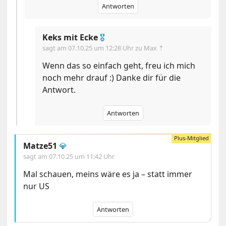
Antworten
Keks mit Ecke
🎖
sagt am
07.10.25 um 12:28 Uhr
zu Max ⇡
Wenn das so einfach geht, freu ich mich
noch mehr drauf :) Danke dir für die
Antwort.
Antworten
Matze51
💎
sagt am
07.10.25 um 11:42 Uhr
Mal schauen, meins wäre es ja – statt immer
nur US
Antworten