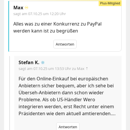
Max
♾️
sagt am
07.10.25 um 12:20 Uhr
Alles was zu einer Konkurrenz zu PayPal
werden kann ist zu begrüßen
Antworten
Stefan K.
🔆
sagt am
07.10.25 um 13:53 Uhr
zu Max ⇡
Für den Online-Einkauf bei europäischen
Anbietern sicher bequem, aber ich sehe bei
Überseh-Anbietern dann schon wieder
Probleme. Als ob US-Händler Wero
integrieren werden, erst Recht unter einem
Präsidenten wie dem aktuell amtierenden….
Antworten