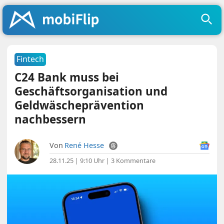
Fintech
C24 Bank muss bei
Geschäftsorganisation und
Geldwäscheprävention
nachbessern
Von
René Hesse
28.11.25 | 9:10 Uhr
|
3 Kommentare