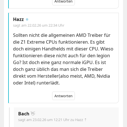
Antworten
Hazz
🔅
sagt am
22.02.26 um 22:34 Uhr
Sollten nicht die allgemeinen AMD Treiber für
die Z1 Extreme CPUs funktionieren. Es gibt
doch einigen Handhelds mit dieser CPU. Wieso
funktionieren diese nicht auch für den legion
Go? Ist doch eine ganz normale iGPU. Es ist
doch ganz üblich das man sich die Treiber
direkt vom Hersteller(also meist, AMD, Nvidia
oder Intel) runterlädt.
Antworten
Bach
👋
sagt am
23.02.26 um 12:21 Uhr
zu Hazz ⇡