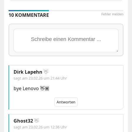
10 KOMMENTARE
Fehler melden
Dirk Lapehn
👋
sagt am
23.02.26 um 21:44 Uhr
bye Lenovo 👋🏽
Antworten
Ghost32
👋
sagt am
23.02.26 um 12:36 Uhr