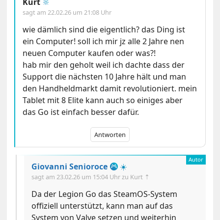
Kurt
🔆
sagt am
22.02.26 um 21:08 Uhr
wie dämlich sind die eigentlich? das Ding ist
ein Computer! soll ich mir jz alle 2 Jahre nen
neuen Computer kaufen oder was?!
hab mir den geholt weil ich dachte dass der
Support die nächsten 10 Jahre hält und man
den Handheldmarkt damit revolutioniert. mein
Tablet mit 8 Elite kann auch so einiges aber
das Go ist einfach besser dafür.
Antworten
Giovanni Senioroce
☀️
sagt am
23.02.26 um 15:04 Uhr
zu Kurt ⇡
Da der Legion Go das SteamOS-System
offiziell unterstützt, kann man auf das
System von Valve setzen und weiterhin