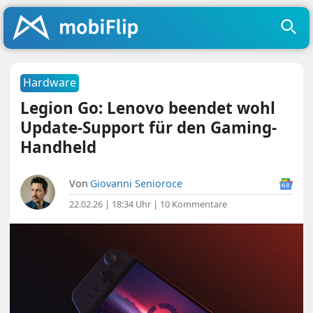
Hardware
Legion Go: Lenovo beendet wohl
Update-Support für den Gaming-
Handheld
Von
Giovanni Senioroce
22.02.26 | 18:34 Uhr
|
10 Kommentare