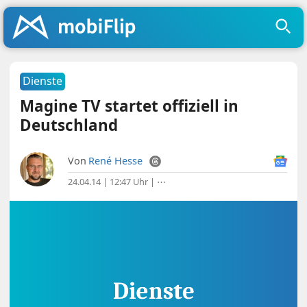
Dienste
Magine TV startet offiziell in
Deutschland
Von
René Hesse
24.04.14 | 12:47 Uhr
|
⋯