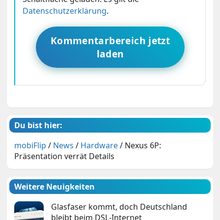
Datenschutzerklärung
.
Kommentarbereich jetzt
laden
Du bist hier:
mobiFlip
/
News
/
Hardware
/
Nexus 6P:
Präsentation verrät Details
Weitere Neuigkeiten
Glasfaser kommt, doch Deutschland
bleibt beim DSL-Internet