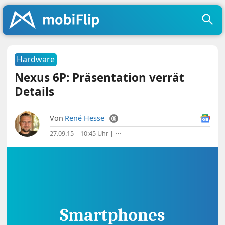
Hardware
Nexus 6P: Präsentation verrät
Details
Von
René Hesse
27.09.15 | 10:45 Uhr
|
⋯