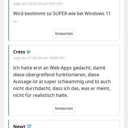
sagt am
23.03.26 um 9:05 Uhr
Wird bestimmt so SUPER wie bei Windows 11
…
Antworten
Cress
💎
sagt am
21.03.26 um 14:08 Uhr
Ich hatte erst an Web-Apps gedacht, damit
diese übergreifend funktionieren, diese
Aussage ist a) super schwammig und b) auch
nicht durchdacht, dass ich das, was er meint,
nicht für realistisch halte.
Antworten
Newt
🏆