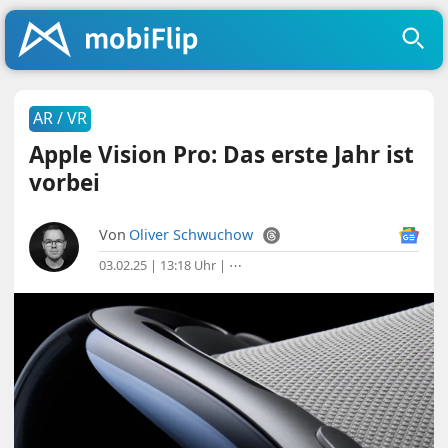
AR / VR
Apple Vision Pro: Das erste Jahr ist
vorbei
Von
Oliver Schwuchow
03.02.25 | 13:18 Uhr
|
⋯