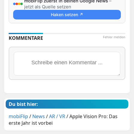
mobiFlip zuerst in deinen Google News
–
jetzt als Quelle setzen
Haken setzen ↗
KOMMENTARE
Fehler melden
Du bist hier:
mobiFlip
/
News
/
AR / VR
/
Apple Vision Pro: Das
erste Jahr ist vorbei