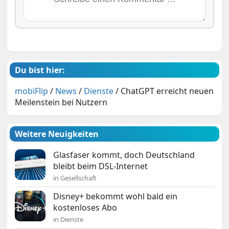
Du bist hier:
mobiFlip
/
News
/
Dienste
/
ChatGPT erreicht neuen
Meilenstein bei Nutzern
Weitere Neuigkeiten
Glasfaser kommt, doch Deutschland
bleibt beim DSL-Internet
in Gesellschaft
Disney+ bekommt wohl bald ein
kostenloses Abo
in Dienste