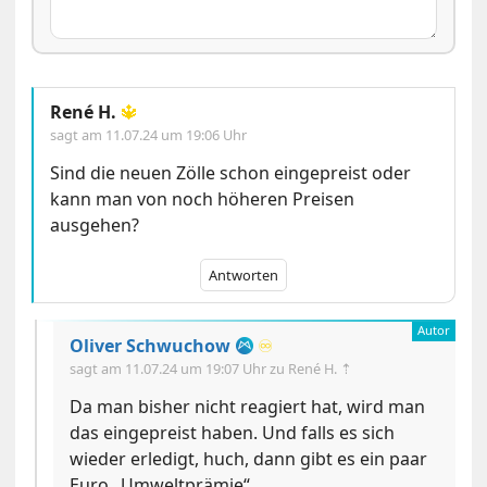
René H.
🔱
sagt am
11.07.24 um 19:06 Uhr
Sind die neuen Zölle schon eingepreist oder
kann man von noch höheren Preisen
ausgehen?
Antworten
Oliver Schwuchow
♾️
sagt am
11.07.24 um 19:07 Uhr
zu René H. ⇡
Da man bisher nicht reagiert hat, wird man
das eingepreist haben. Und falls es sich
wieder erledigt, huch, dann gibt es ein paar
Euro „Umweltprämie“.