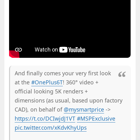
And finally comes your very first look
at the
#OnePlus6T
! 360° video +
official looking 5K renders +
dimensions (as usual, based upon factory
CAD), on behalf of
@mysmartprice
->
https://t.co/DCIwjdJ1VT
#MSPExclusive
pic.twitter.com/xKdvKhyUps