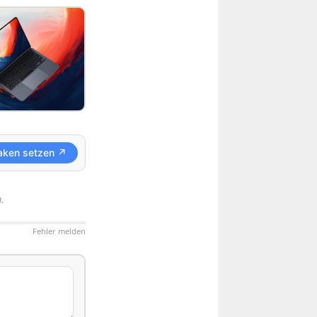
aken setzen ↗
.
Fehler melden