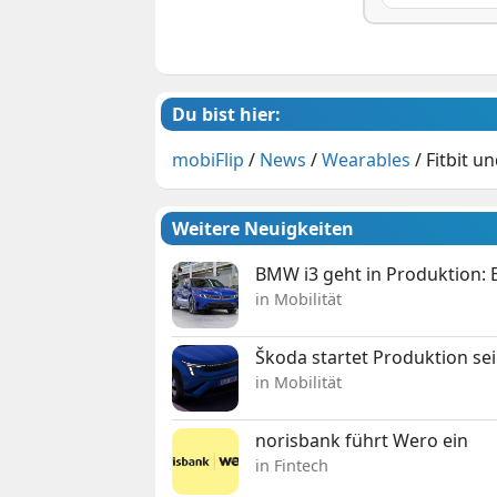
Du bist hier:
mobiFlip
/
News
/
Wearables
/
Fitbit u
Weitere Neuigkeiten
BMW i3 geht in Produktion: El
in Mobilität
Škoda startet Produktion se
in Mobilität
norisbank führt Wero ein
in Fintech