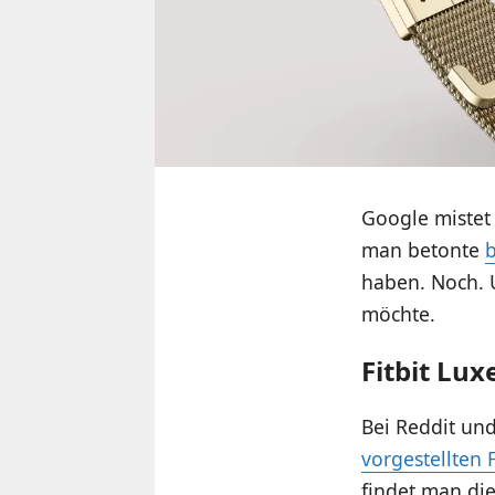
Google mistet 
man betonte
b
haben. Noch. U
möchte.
Fitbit Lu
Bei Reddit und
vorgestellten 
findet man di