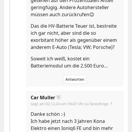
gesehen auf den Prozentualen Anteil
geringfügig. Andere Autohersteller
müssen auch zurückrufen😉
Das die HV-Batterie Teuer ist, bestreite
ich gar nicht, aber sind die so
exorbitant höher als gegenüber einem
anderem E-Auto (Tesla; VW; Porsche)?
Soweit ich weiß, kostet ein
Batteriemodul um die 2.500 Euro…
Antworten
Car Muller
👋
sagt am
02.12.24 um 18:47 Uhr
zu faceofingo ⇡
Danke schön :-)
Ich habe jetzt nach 3 Jahren Kona
Elektro einen Ioniq6 FE und bin mehr