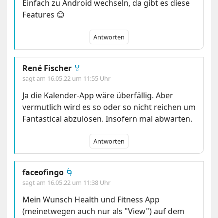
Einfach zu Android wechseln, da gibt es diese
Features 😊
Antworten
René Fischer
🏅
sagt am
16.05.22 um 11:55 Uhr
Ja die Kalender-App wäre überfällig. Aber
vermutlich wird es so oder so nicht reichen um
Fantastical abzulösen. Insofern mal abwarten.
Antworten
faceofingo
🌀
sagt am
16.05.22 um 11:38 Uhr
Mein Wunsch Health und Fitness App
(meinetwegen auch nur als "View") auf dem