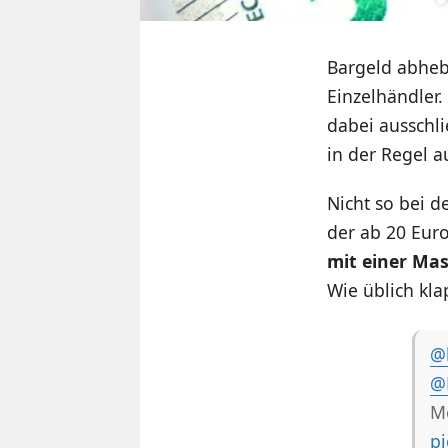
Bargeld abhebe
Einzelhändler.
dabei ausschli
in der Regel a
Nicht so bei d
der ab 20 Eur
mit einer Ma
Wie üblich kl
@
@
Mo
pi