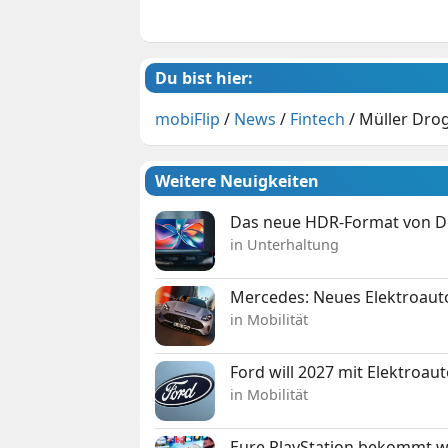
Du bist hier:
mobiFlip
/
News
/
Fintech
/
Müller Drog
Weitere Neuigkeiten
Das neue HDR-Format von Dol
in Unterhaltung
Mercedes: Neues Elektroauto
in Mobilität
Ford will 2027 mit Elektroau
in Mobilität
Eure PlayStation bekommt 