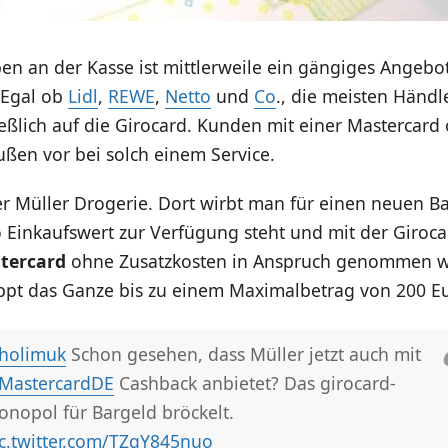
n an der Kasse ist mittlerweile ein gängiges Angebot
 Egal ob
Lidl
,
REWE
,
Netto
und
Co
., die meisten Händl
eßlich auf die Girocard. Kunden mit einer Mastercard
ußen vor bei solch einem Service.
er Müller Drogerie. Dort wirbt man für einen neuen Ba
o Einkaufswert zur Verfügung steht und mit der Giroc
stercard
ohne Zusatzkosten in Anspruch genommen w
appt das Ganze bis zu einem Maximalbetrag von 200 E
holimuk
Schon gesehen, dass Müller jetzt auch mit
MastercardDE
Cashback anbietet? Das girocard-
nopol für Bargeld bröckelt.
c.twitter.com/TZqY845nuo