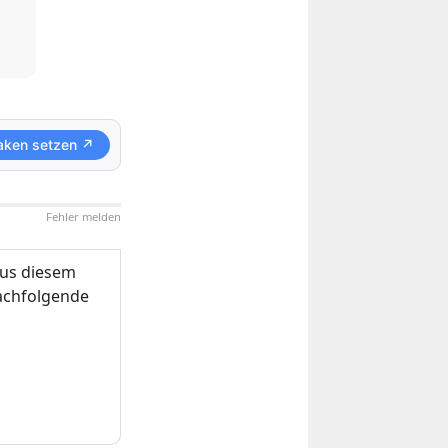
aken setzen ↗
Fehler melden
us diesem
nachfolgende