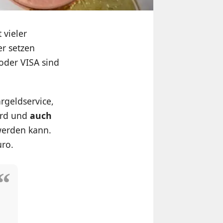
 vieler
er setzen
 oder VISA sind
rgeldservice,
ard und
auch
erden kann.
uro.