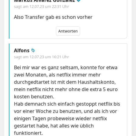
Markus Alvarez Gonzalez
🍀
sagt am
12.07.23 um 22:31 Uhr
Also Transfer gab es schon vorher
Antworten
Alfons
🌀
sagt am
12.07.23 um 16:21 Uhr
Bei mir war es ganz seltsam, konnte for etwa
zwei Monaten, als netflix immer mehr
durchgedtartet ist mit dem Haushaltskonto,
mein netflix nicht mehr ohne die extra 5 euro
kosten benutzen.
Hab demnach sich einfach gestoppt netflix bis
vor einer Woche zu benutzen, und als ich vor
einigen Tagen probeweise wieder netflix
gestartet habe, hat alles wie üblich
funktioniert.