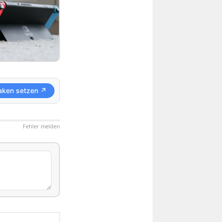
aken setzen ↗
Fehler melden