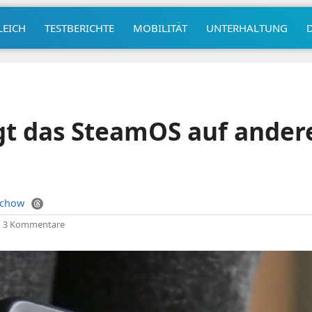
LEICH
TESTBERICHTE
MOBILITÄT
UNTERHALTUNG
gt das SteamOS auf ander
uchow
|
3 Kommentare