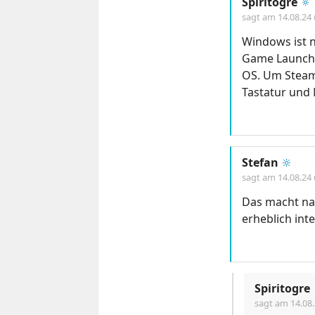
Spiritogre
🔅
sagt am
14.08.24
Windows ist n
Game Launche
OS. Um Steam
Tastatur und 
Stefan
🔆
sagt am
14.08.24
Das macht nat
erheblich inte
Spiritogre
sagt am
14.08