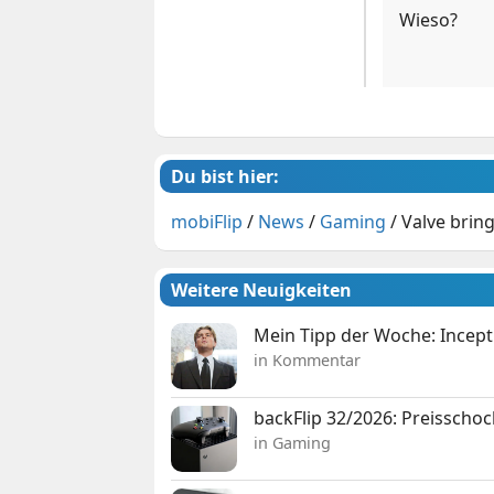
Wieso?
Du bist hier:
mobiFlip
/
News
/
Gaming
/
Valve brin
Weitere Neuigkeiten
Mein Tipp der Woche: Incepti
in Kommentar
backFlip 32/2026: Preisschoc
in Gaming