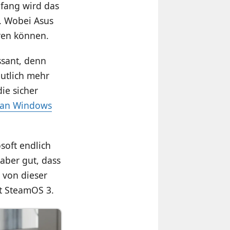
fang wird das
. Wobei Asus
eren können.
ssant, denn
eutlich mehr
ie sicher
man Windows
soft endlich
aber gut, dass
 von dieser
it SteamOS 3.