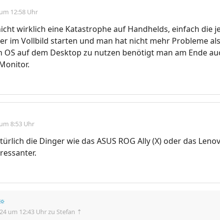
 um 12:58 Uhr
icht wirklich eine Katastrophe auf Handhelds, einfach die j
r im Vollbild starten und man hat nicht mehr Probleme al
 OS auf dem Desktop zu nutzen benötigt man am Ende au
Monitor.
 um 8:53 Uhr
ürlich die Dinger wie das ASUS ROG Ally (X) oder das Leno
ressanter.
🔅
.24 um 12:43 Uhr
zu Stefan ⇡