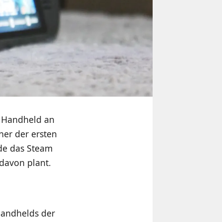
n Handheld an
ner der ersten
rde das Steam
 davon plant.
Handhelds der