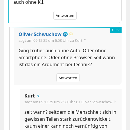
auch ohne K.I.
Antworten
Oliver Schwuchow
♾️
sagt am
09.12.25 um 6:58 Uhr
zu Kurt ⇡
Ging früher auch ohne Auto. Oder ohne
Smartphone. Oder ohne Browser. Seit wann
ist das ein Argument bei Technik?
Antworten
Kurt
🔆
sagt am
09.12.25 um 7:30 Uhr
zu Oliver Schwuchow ⇡
seit wann? seitdem die Menschheit sich in
gewissen Teilen stark zurückentwickelt.
kaum einer kann noch vernünftig von