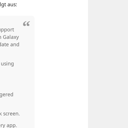
gt aus:
upport
n Galaxy
pdate and
 using
ggered
k screen.
ery app.