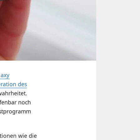
laxy
ration des
wahrheitet.
ffenbar noch
 Testprogramm
tionen wie die