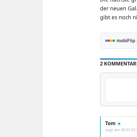
der neuen Gal
gibt es noch ni
mobiFlip
2 KOMMENTAR
Tom
☀️
sagt am
30.07.25