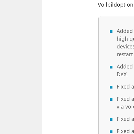
Vollbildoption
Added 
high q
device
restart
Added 
DeX.
Fixed 
Fixed 
via voi
Fixed a
Fixed a