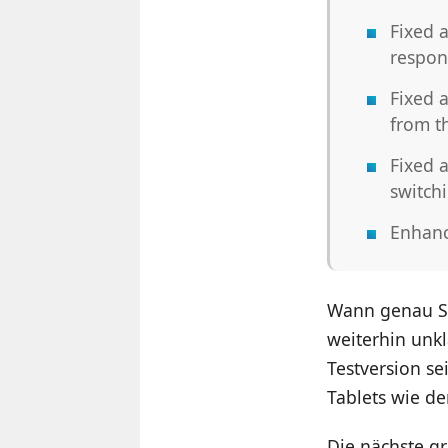
Fixed 
respon
Fixed 
from th
Fixed a
switch
Enhanc
Wann genau Sam
weiterhin unkl
Testversion se
Tablets wie 
Die nächste g