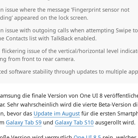
an issue where the message ‘Fingerprint sensor not
ding‘ appeared on the lock screen.
an issue with outgoing calls when attempting Swipe to
e Contacts list with TalkBack enabled.
 flickering issue of the vertical/horizontal level indic
ing from front to rear camera.
ed software stability through updates to multiple app
sung die finale Version von One UI 8 veröffentliche
ar. Sehr wahrscheinlich wird die vierte Beta-Version di
in, bevor das
Update im August
für die ersten Smart
dem
Galaxy Tab S9
und
Galaxy Tab S10
ausgerollt wird.
roße Version wird vermutlich
One UI 8.5
sein, welches 