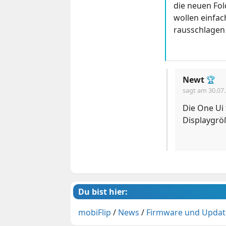
die neuen Fol
wollen einfac
rausschlagen
Newt
🏆
sagt am
30.07
Die One Ui 
Displaygrö
Du bist hier:
mobiFlip
/
News
/
Firmware und Updat