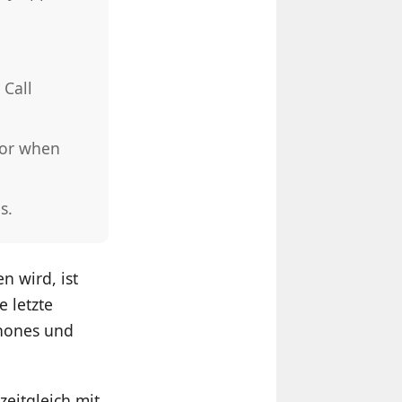
 Call
ator when
s.
n wird, ist
e letzte
phones und
zeitgleich mit