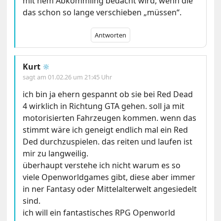
mit nem Abkömmling bedacht wird, wenn die
das schon so lange verschieben „müssen“.
Antworten
Kurt
🔆
sagt am
01.02.26 um 21:45 Uhr
ich bin ja ehern gespannt ob sie bei Red Dead
4 wirklich in Richtung GTA gehen. soll ja mit
motorisierten Fahrzeugen kommen. wenn das
stimmt wäre ich geneigt endlich mal ein Red
Ded durchzuspielen. das reiten und laufen ist
mir zu langweilig.
überhaupt verstehe ich nicht warum es so
viele Openworldgames gibt, diese aber immer
in ner Fantasy oder Mittelalterwelt angesiedelt
sind.
ich will ein fantastisches RPG Openworld