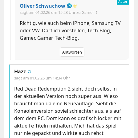
Oliver Schwuchow
♾️
sagt am
01.02.26 um 15:23 Uhr
zu Gamer ⇡
Richtig, wie auch beim iPhone, Samsung TV
oder VW. Darf ich vorstellen, Tech-Blog,
Gamer, Gamer, Tech-Blog.
Antworten
Hazz
🔅
sagt am
01.02.26 um 14:34 Uhr
Red Dead Redemption 2 sieht doch selbst in
der aktuellen Version noch super aus. Wieso
braucht man da eine Neueauflage. Sieht die
Konaolenversion soviel schlechter aus, als auf
dem dem PC. Dort kann es grafisch locker mit
aktuell e Titeln mithalten. Mich hat das Spiel
nur nie gepackt und wirkte auch rehct