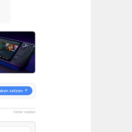
aken setzen ↗
Fehler melden