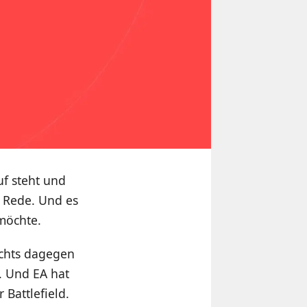
uf steht und
 Rede. Und es
möchte.
ichts dagegen
. Und EA hat
 Battlefield.