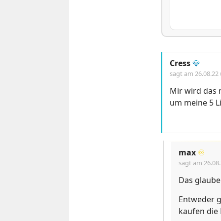
Cress
💎
sagt am
26.08.22
Mir wird das 
um meine 5 Lie
max
♾️
sagt am
26.08
Das glaube 
Entweder g
kaufen die 