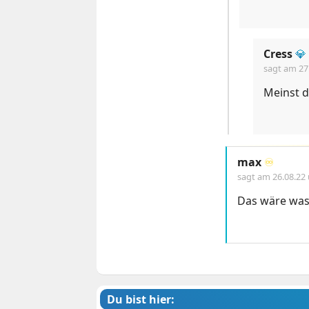
Cress
💎
sagt am
27
Meinst d
max
♾️
sagt am
26.08.22
Das wäre was 
Du bist hier: