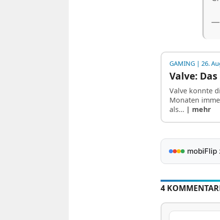
—
GAMING
| 26. Au
Valve: Das
Valve konnte d
Monaten immer 
als…
| mehr
mobiFlip
4 KOMMENTAR