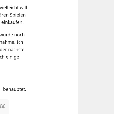
 vielleicht will
ären Spielen
 einkaufen.
s wurde noch
rnahme. Ich
 der nächste
ch einige
il behauptet.