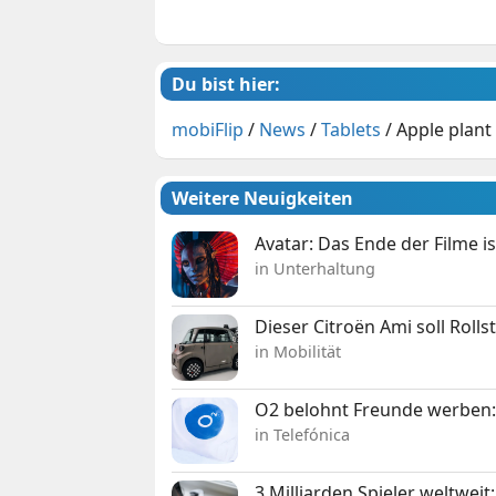
Du bist hier:
mobiFlip
/
News
/
Tablets
/
Apple plant 
Weitere Neuigkeiten
Avatar: Das Ende der Filme is
in Unterhaltung
Dieser Citroën Ami soll Roll
in Mobilität
O2 belohnt Freunde werben:
in Telefónica
3 Milliarden Spieler weltw