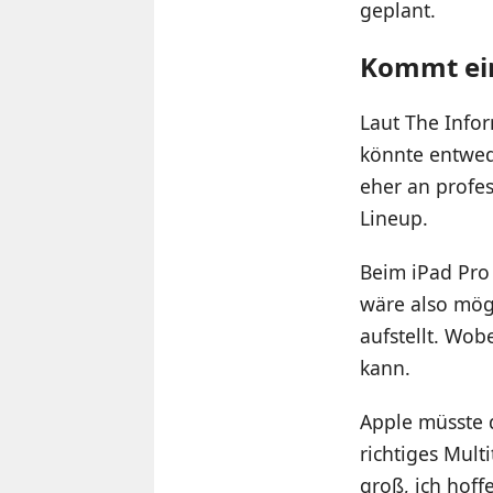
geplant.
Kommt ein
Laut The Info
könnte entwed
eher an profes
Lineup.
Beim iPad Pro 
wäre also mög
aufstellt. Wo
kann.
Apple müsste 
richtiges Mult
groß, ich hoff