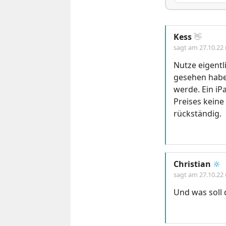
Kess
👋
sagt am
27.10.22
Nutze eigentl
gesehen habe
werde. Ein iP
Preises keine
rückständig.
Christian
🔆
sagt am
27.10.22
Und was soll 