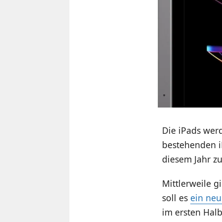
Die iPads werd
bestehenden iP
diesem Jahr z
Mittlerweile g
soll es
ein neu
im ersten Hal