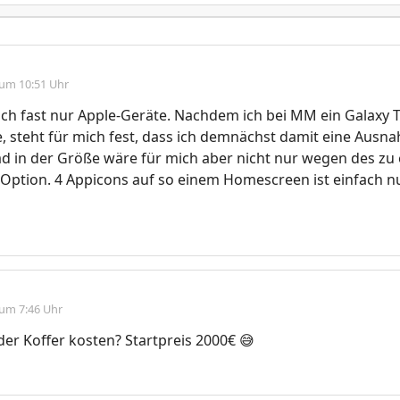
 um 10:51 Uhr
ich fast nur Apple-Geräte. Nachdem ich bei MM ein Galaxy T
, steht für mich fest, dass ich demnächst damit eine Aus
ad in der Größe wäre für mich aber nicht nur wegen des z
 Option. 4 Appicons auf so einem Homescreen ist einfach n
 um 7:46 Uhr
der Koffer kosten? Startpreis 2000€ 😅