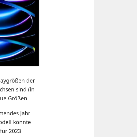
playgrößen der
chsen sind (in
eue Größen.
mmendes Jahr
odell könnte
für 2023