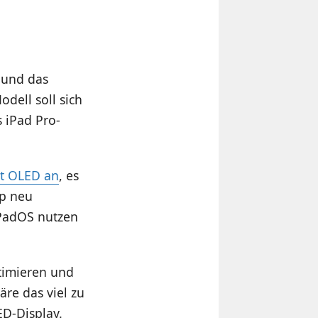
 und das
dell soll sich
s iPad Pro-
it OLED an
, es
up neu
iPadOS nutzen
timieren und
äre das viel zu
ED-Display.