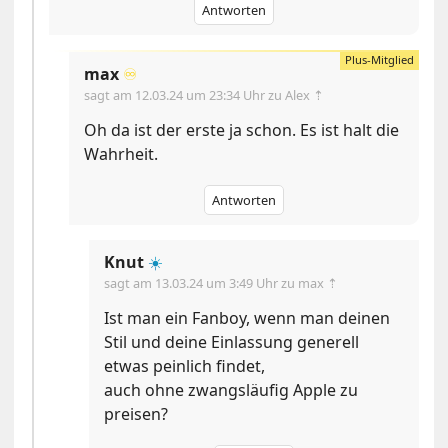
Antworten
max
♾️
sagt am
12.03.24 um 23:34 Uhr
zu Alex ⇡
Oh da ist der erste ja schon. Es ist halt die
Wahrheit.
Antworten
Knut
☀️
sagt am
13.03.24 um 3:49 Uhr
zu max ⇡
Ist man ein Fanboy, wenn man deinen
Stil und deine Einlassung generell
etwas peinlich findet,
auch ohne zwangsläufig Apple zu
preisen?