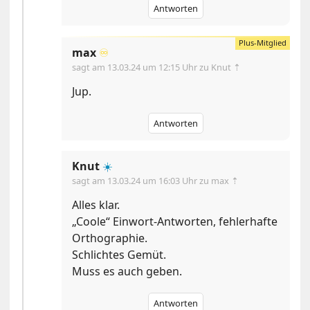
Antworten
max
♾️
sagt am
13.03.24 um 12:15 Uhr
zu Knut ⇡
Jup.
Antworten
Knut
☀️
sagt am
13.03.24 um 16:03 Uhr
zu max ⇡
Alles klar.
„Coole“ Einwort-Antworten, fehlerhafte
Orthographie.
Schlichtes Gemüt.
Muss es auch geben.
Antworten