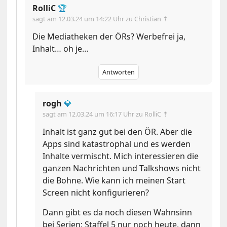
RolliC
🏆
sagt am
12.03.24 um 14:22 Uhr
zu Christian ⇡
Die Mediatheken der ÖRs? Werbefrei ja,
Inhalt… oh je…
Antworten
rogh
💎
sagt am
12.03.24 um 16:17 Uhr
zu RolliC ⇡
Inhalt ist ganz gut bei den ÖR. Aber die
Apps sind katastrophal und es werden
Inhalte vermischt. Mich interessieren die
ganzen Nachrichten und Talkshows nicht
die Bohne. Wie kann ich meinen Start
Screen nicht konfigurieren?
Dann gibt es da noch diesen Wahnsinn
bei Serien: Staffel 5 nur noch heute, dann