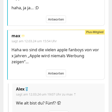
haha, ja ja… :D
Antworten
max
♾️
sagt am
12.03.24 um 15:54 Uhr
Haha wo sind die vielen apple fanboys von vor
x Jahren „Apple wird niemals Werbung
zeigen“…
Antworten
Alex
🎖
sagt am
12.03.24 um 19:07 Uhr
zu max ⇡
Wie alt bist du? Fünf? 🤦