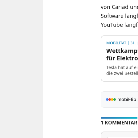
von Cariad und
Software langf
YouTube langfr
MOBILITÄT
| 31. 
Wettkampf 
für Elektr
Tesla hat auf e
die zwei Bestel
mobiFlip
1 KOMMENTAR