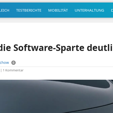
LEICH
TESTBERICHTE
MOBILITÄT
UNTERHALTUNG
die Software-Sparte deutl
uchow
|
1 Kommentar