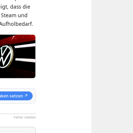
igt, dass die
ie Steam und
 Aufholbedarf.
aken setzen ↗
Fehler melden