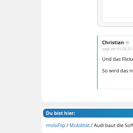
Christian
🔆
sagt am
01.02.23
Und das Flick
So wird das n
Du bist hier:
mobiFlip
/
Mobilität
/
Audi baut die Sof