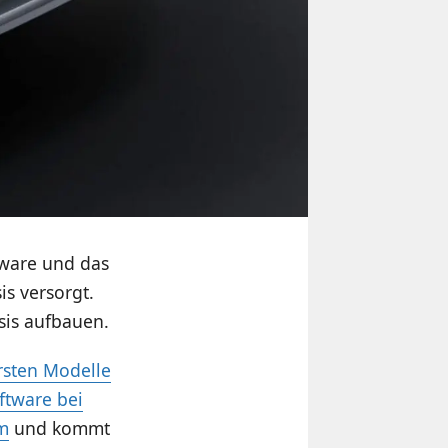
tware und das
is versorgt.
sis aufbauen.
rsten Modelle
ftware bei
m
und kommt