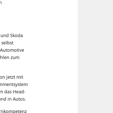
n
 und Skoda
 selbst
 Automotive
ehlen zum
on jetzt mit
ainmentsystem
um das Head-
und in Autos.
Kernkompetenz