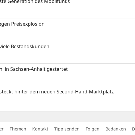
hste Generation des Mobilfunks
gen Preisexplosion
 viele Bestandskunden
 in Sachsen-Anhalt gestartet
s steckt hinter dem neuen Second-Hand-Marktplatz
er
Themen
Kontakt
Tipp senden
Folgen
Bedanken
D