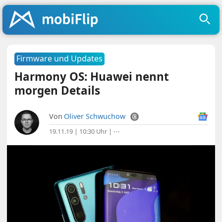
Firmware und Updates
Harmony OS: Huawei nennt
morgen Details
Von
Oliver Schwuchow
19.11.19 | 10:30 Uhr
|
⋯