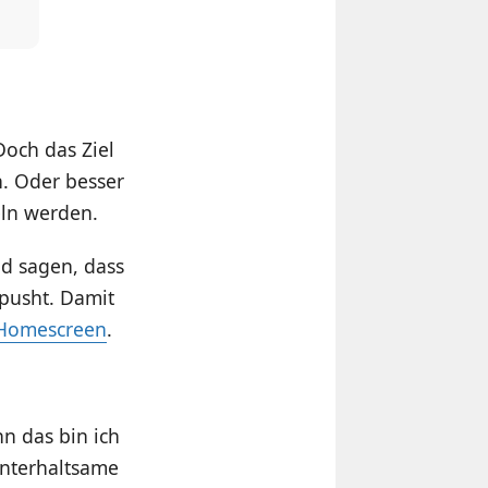
Doch das Ziel
n. Oder besser
eln werden.
nd sagen, dass
pusht. Damit
 Homescreen
.
nn das bin ich
unterhaltsame