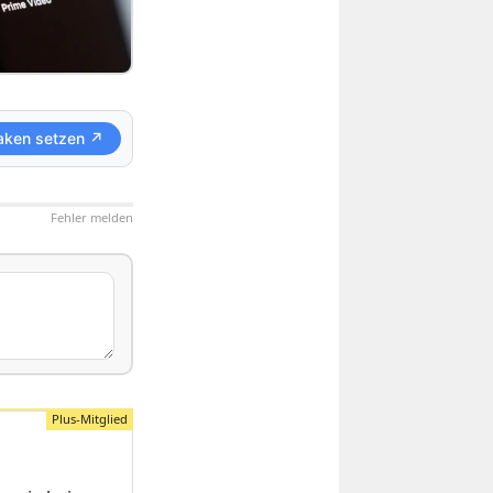
aken setzen ↗
Fehler melden