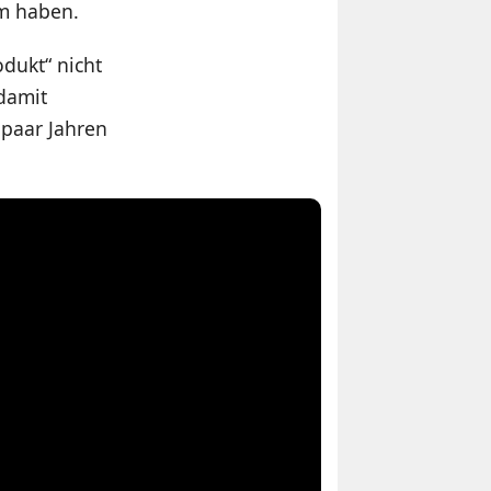
am haben.
dukt“ nicht
damit
 paar Jahren