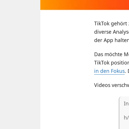
TikTok gehört
diverse Analys
der App halten
Das möchte Me
TikTok positio
in den Fokus
.
Videos verschw
In
h