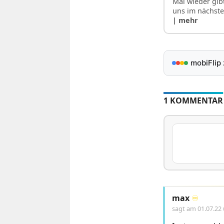
Mal wieder gibt
uns im nächst
| mehr
mobiFlip
1 KOMMENTAR
max
♾️
sagt am
01.07.22