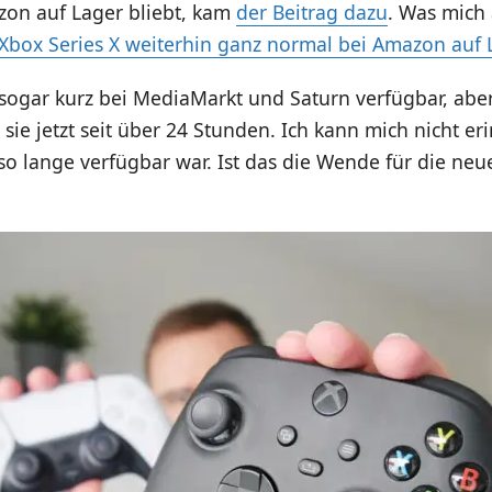
zon auf Lager bliebt, kam
der Beitrag dazu
. Was mich
 Xbox Series X weiterhin ganz normal bei Amazon auf 
 sogar kurz bei MediaMarkt und Saturn verfügbar, ab
e jetzt seit über 24 Stunden. Ich kann mich nicht er
so lange verfügbar war. Ist das die Wende für die neu