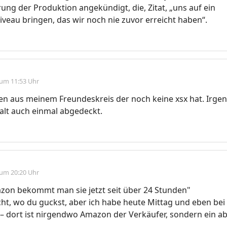
rung der Produktion angekündigt, die, Zitat, „uns auf ein
veau bringen, das wir noch nie zuvor erreicht haben“.
 um 11:53 Uhr
en aus meinem Freundeskreis der noch keine xsx hat. Irge
alt auch einmal abgedeckt.
 um 20:20 Uhr
zon bekommt man sie jetzt seit über 24 Stunden"
icht, wo du guckst, aber ich habe heute Mittag und eben be
– dort ist nirgendwo Amazon der Verkäufer, sondern ein ab