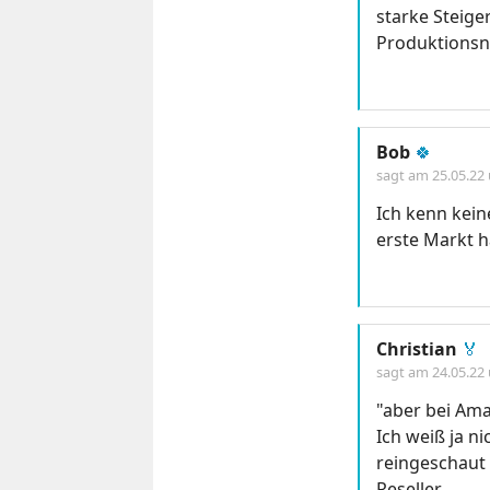
starke Steige
Produktionsni
Bob
🍀
sagt am
25.05.22
Ich kenn kein
erste Markt h
Christian
🏅
sagt am
24.05.22
"aber bei Ama
Ich weiß ja n
reingeschaut 
Reseller.