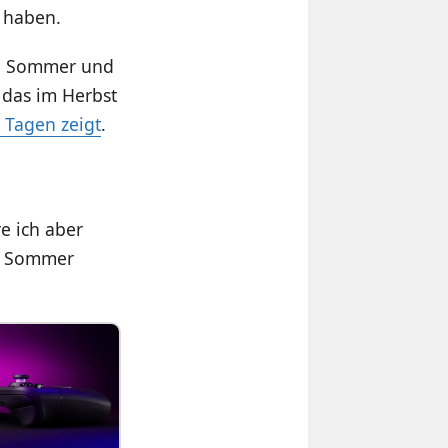
t haben.
n, Sommer und
 das im Herbst
r Tagen zeigt
.
e ich aber
im Sommer