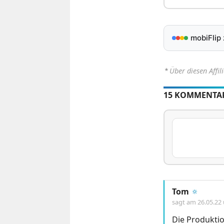
mobiFlip
⋆
Über diesen Affil
15 KOMMENTA
Tom
🔅
sagt am
26.05.22
Die Produktio