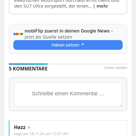
elektrischen Motorsport durchaus ernst meint und
den SU7 Ultra vorgestellt, der einen…
| mehr
mobiFlip zuerst in deinen Google News
–
jetzt als Quelle setzen
Haken setzen ↗
5 KOMMENTARE
Fehler melden
Hazz
🔅
sagt am
18.11.24 um 12:57 Uhr