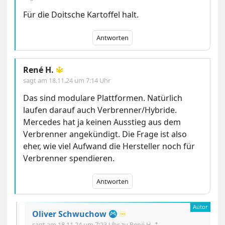
Für die Doitsche Kartoffel halt.
Antworten
René H.
🔱
sagt am
18.11.24 um 7:14 Uhr
Das sind modulare Plattformen. Natürlich
laufen darauf auch Verbrenner/Hybride.
Mercedes hat ja keinen Ausstieg aus dem
Verbrenner angekündigt. Die Frage ist also
eher, wie viel Aufwand die Hersteller noch für
Verbrenner spendieren.
Antworten
Oliver Schwuchow
♾️
sagt am
18.11.24 um 7:23 Uhr
zu René H. ⇡