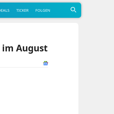
DEALS
TICKER
FOLGEN
t im August