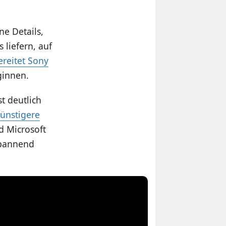
ne Details,
 liefern, auf
ereitet Sony
ginnen.
t deutlich
günstigere
d Microsoft
spannend