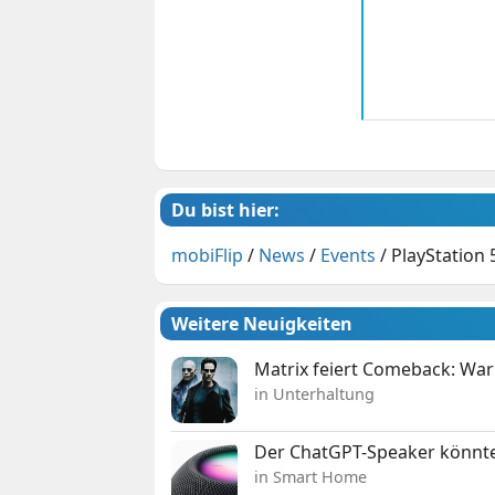
Du bist hier:
mobiFlip
/
News
/
Events
/
PlayStation 
Weitere Neuigkeiten
Matrix feiert Comeback: War
in Unterhaltung
Der ChatGPT-Speaker könnte
in Smart Home