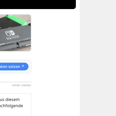
aken setzen ↗
Fehler melden
us diesem
nachfolgende