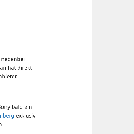
 nebenbei
an hat direkt
bieter.
Sony bald ein
mberg
exklusiv
n.