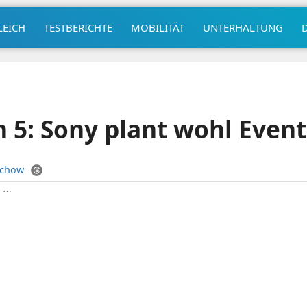
LEICH
TESTBERICHTE
MOBILITÄT
UNTERHALTUNG
n 5: Sony plant wohl Even
uchow
|
⋯