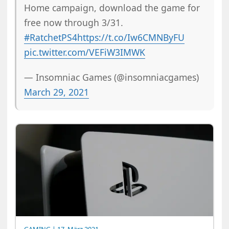
Home campaign, download the game for
free now through 3/31.
#RatchetPS4
https://t.co/Iw6CMNByFU
pic.twitter.com/VEFiW3IMWK
— Insomniac Games (@insomniacgames)
March 29, 2021