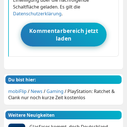
Einwilligung über die nachfolgende
Schaltfläche geladen. Es gilt die
Datenschutzerklärung
.
Kommentarbereich jetzt
laden
Du bist hier:
mobiFlip
/
News
/
Gaming
/
PlayStation: Ratchet &
Clank nur noch kurze Zeit kostenlos
Weitere Neuigkeiten
Glasfaser kommt, doch Deutschland