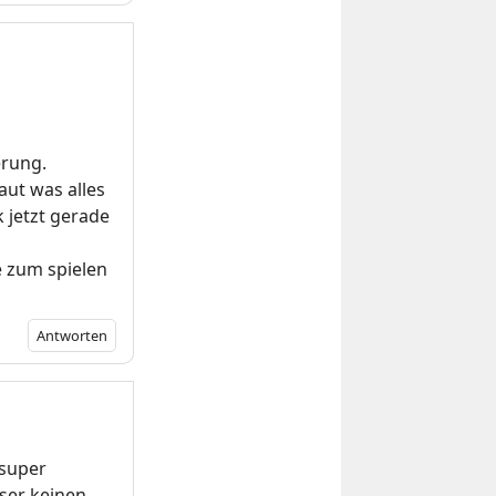
erung.
aut was alles
 jetzt gerade
e zum spielen
Antworten
 super
sser keinen