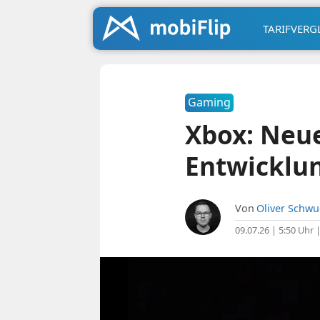
TARIFVERG
Gaming
Xbox: Neues
Entwicklu
Von
Oliver Schw
09.07.26 | 5:50 Uhr