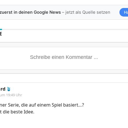
 zuerst in deinen Google News
– jetzt als Quelle setzen
H
E
ard
🪴
 um 19:49 Uhr
iner Serie, die auf einem Spiel basiert…?
ht die beste Idee.