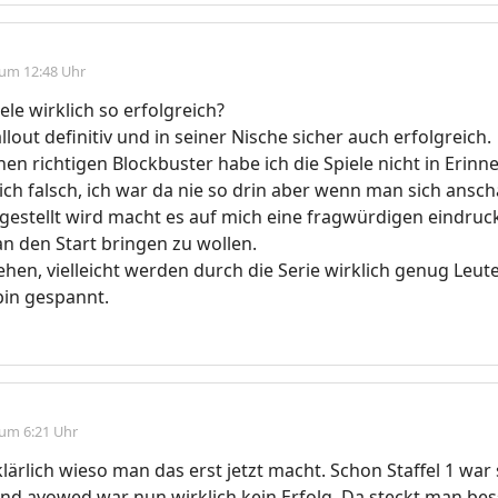
 um 12:48 Uhr
ele wirklich so erfolgreich?
llout definitiv und in seiner Nische sicher auch erfolgreich.
nen richtigen Blockbuster habe ich die Spiele nicht in Erinn
g ich falsch, ich war da nie so drin aber wenn man sich ansch
gestellt wird macht es auf mich eine fragwürdigen eindruck
 an den Start bringen zu wollen.
hen, vielleicht werden durch die Serie wirklich genug Leut
 bin gespannt.
 um 6:21 Uhr
lärlich wieso man das erst jetzt macht. Schon Staffel 1 war
Und avowed war nun wirklich kein Erfolg. Da steckt man be