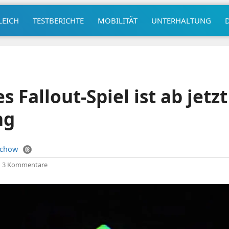
LEICH
TESTBERICHTE
MOBILITÄT
UNTERHALTUNG
 Fallout-Spiel ist ab jetzt
ng
uchow
|
3 Kommentare