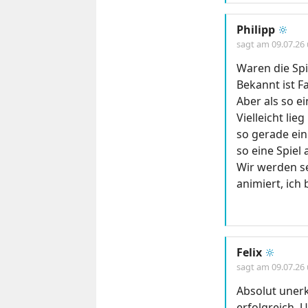
Philipp
🔆
sagt am
09.07.26
Waren die Spi
Bekannt ist Fa
Aber als so ei
Vielleicht lie
so gerade ein
so eine Spiel
Wir werden se
animiert, ich
Felix
🔆
sagt am
09.07.26
Absolut unerk
erfolgreich. 