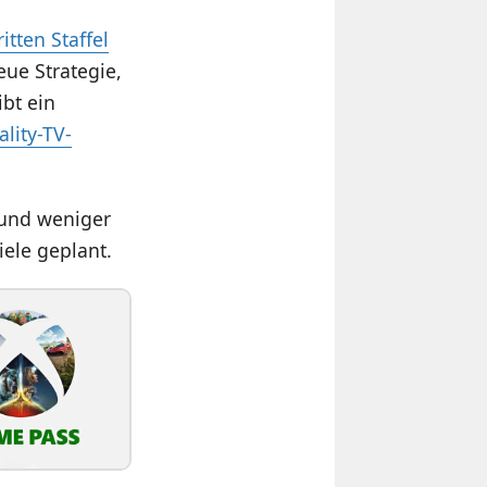
ritten Staffel
neue Strategie,
ibt ein
lity-TV-
 und weniger
ele geplant.