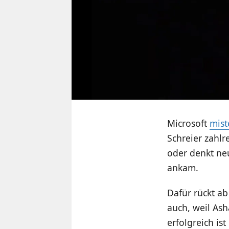
Microsoft
mist
Schreier zahlr
oder denkt ne
ankam.
Dafür rückt ab
auch, weil As
erfolgreich is