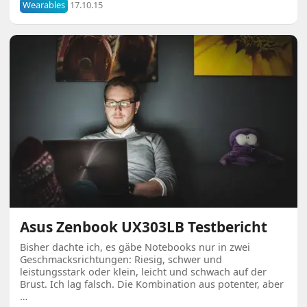
Wearables
17.10.15
Asus Zenbook UX303LB Testbericht
Bisher dachte ich, es gäbe Notebooks nur in zwei
Geschmacksrichtungen: Riesig, schwer und
leistungsstark oder klein, leicht und schwach auf der
Brust. Ich lag falsch. Die Kombination aus potenter, aber
…