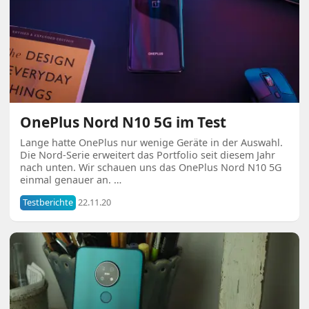
OnePlus Nord N10 5G im Test
Lange hatte OnePlus nur wenige Geräte in der Auswahl.
Die Nord-Serie erweitert das Portfolio seit diesem Jahr
nach unten. Wir schauen uns das OnePlus Nord N10 5G
einmal genauer an. …
Testberichte
22.11.20