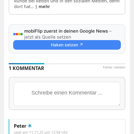
Runde bei Reddit und in den sozialen Medien, denn
dort hat…
| mehr
mobiFlip zuerst in deinen Google News
–
jetzt als Quelle setzen
Haken setzen ↗
1 KOMMENTAR
Fehler melden
Peter
🌟
sagt am
11.11.25 um 12:58 Uhr