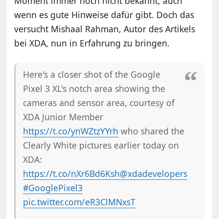
Moment immer noch nicht bekannt, auch
wenn es gute Hinweise dafür gibt. Doch das
versucht Mishaal Rahman, Autor des Artikels
bei XDA, nun in Erfahrung zu bringen.
Here's a closer shot of the Google
Pixel 3 XL's notch area showing the
cameras and sensor area, courtesy of
XDA Junior Member
https://t.co/ynWZtzYYrh
who shared the
Clearly White pictures earlier today on
XDA:
https://t.co/nXr6Bd6Ksh
@xdadevelopers
#GooglePixel3
pic.twitter.com/eR3ClMNxsT