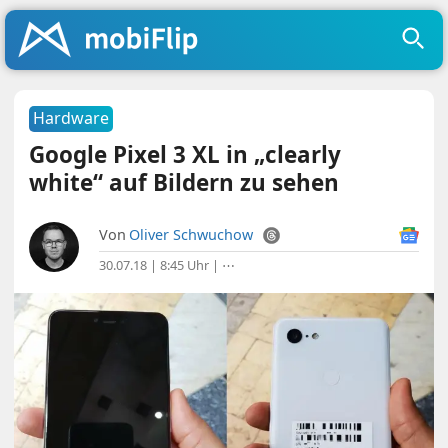
Hardware
Google Pixel 3 XL in „clearly
white“ auf Bildern zu sehen
Von
Oliver Schwuchow
30.07.18 | 8:45 Uhr
|
⋯