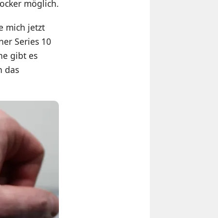
locker möglich.
e mich jetzt
ner Series 10
he gibt es
n das