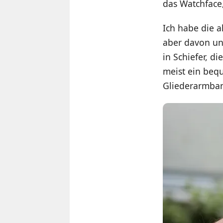
das Watchface,
Ich habe die a
aber davon und
in Schiefer, d
meist ein beq
Gliederarmba