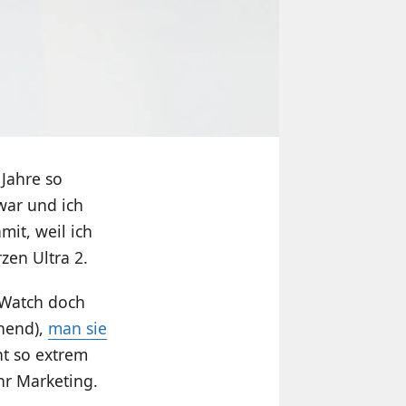
 Jahre so
war und ich
it, weil ich
zen Ultra 2.
 Watch doch
chend),
man sie
ht so extrem
hr Marketing.