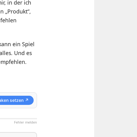
r, in der ich
n „Produkt“,
pfehlen
kann ein Spiel
alles. Und es
 empfehlen.
aken setzen ↗
Fehler melden