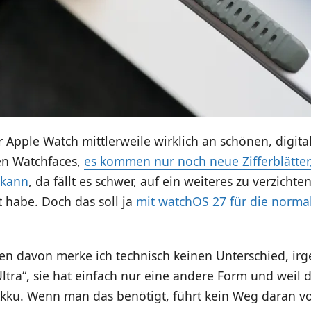
 Apple Watch mittlerweile wirklich an schönen, digita
en Watchfaces,
es kommen nur noch neue Zifferblätter
 kann
, da fällt es schwer, auf ein weiteres zu verzichten
t habe. Doch das soll ja
mit watchOS 27 für die norma
n davon merke ich technisch keinen Unterschied, irge
Ultra“, sie hat einfach nur eine andere Form und weil di
kku. Wenn man das benötigt, führt kein Weg daran vor