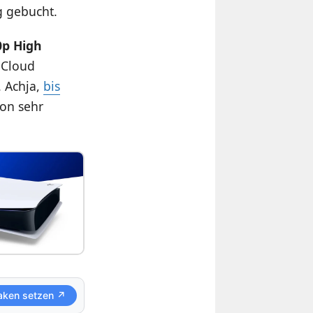
g gebucht.
0p High
 Cloud
. Achja,
bis
hon sehr
aken setzen ↗