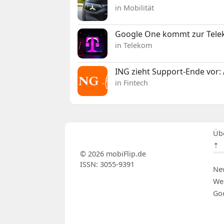
in Mobilität
Google One kommt zur Telek
in Telekom
ING zieht Support-Ende vor: 
in Fintech
Üb
⇡
© 2026 mobiFlip.de
ISSN: 3055-9391
Ne
We
Go