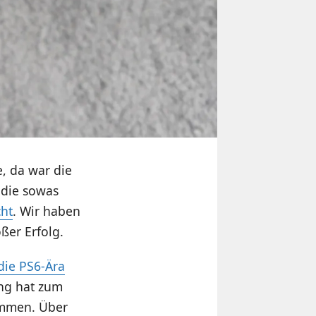
e, da war die
, die sowas
cht
. Wir haben
oßer Erfolg.
die PS6-Ära
ing hat zum
ommen. Über