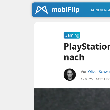
TARIFVERG
Gaming
PlayStatio
nach
Von
Oliver Schw
17.03.26 | 14:26 Uhr