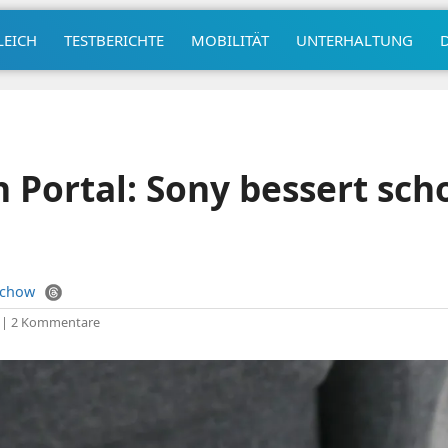
LEICH
TESTBERICHTE
MOBILITÄT
UNTERHALTUNG
n Portal: Sony bessert sc
uchow
|
2 Kommentare