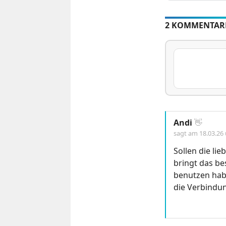
2 KOMMENTAR
Andi
👋
sagt am
18.03.26
Sollen die li
bringt das be
benutzen hab 
die Verbindun