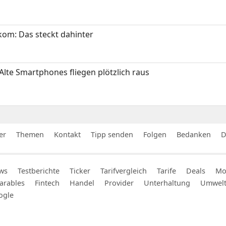
om: Das steckt dahinter
Alte Smartphones fliegen plötzlich raus
er
Themen
Kontakt
Tipp senden
Folgen
Bedanken
D
ws
Testberichte
Ticker
Tarifvergleich
Tarife
Deals
Mob
arables
Fintech
Handel
Provider
Unterhaltung
Umwel
ogle