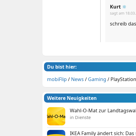
Kurt
🔆
sagt am
18.03
schreib da
Du bist hier:
mobiFlip
/
News
/
Gaming
/
PlayStatio
Weitere Neuigkeiten
Wahl-O-Mat zur Landtagswahl
in Dienste
IKEA Family ändert sich: Da