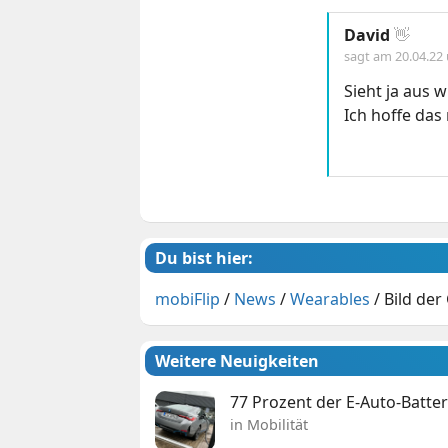
David
👋
sagt am
20.04.22
Sieht ja aus 
Ich hoffe das
Du bist hier:
mobiFlip
/
News
/
Wearables
/
Bild der
Weitere Neuigkeiten
77 Prozent der E-Auto-Batter
in Mobilität