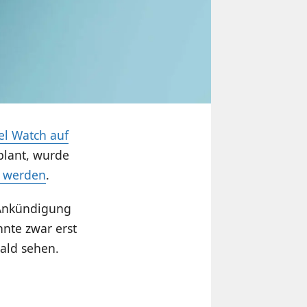
el Watch auf
plant, wurde
t werden
.
 Ankündigung
nnte zwar erst
ald sehen.