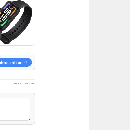
aken setzen ↗
Fehler melden