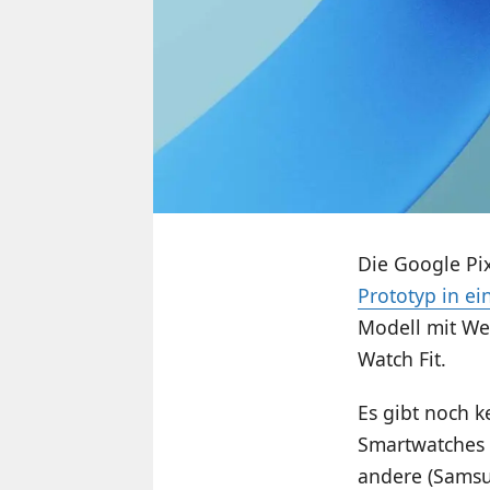
Die Google Pix
Prototyp in e
Modell mit Wea
Watch Fit.
Es gibt noch k
Smartwatches g
andere (Samsu