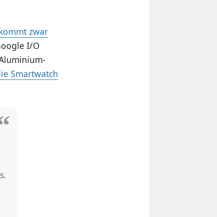
 kommt zwar
Google I/O
 Aluminium-
die Smartwatch
s.