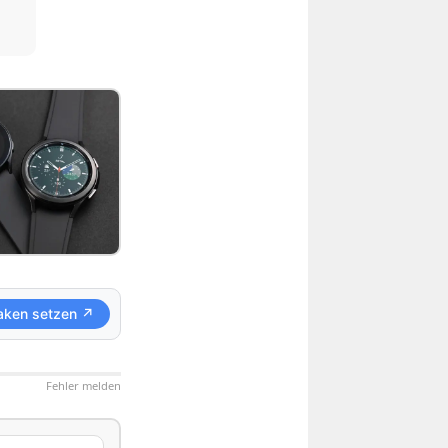
aken setzen ↗
Fehler melden