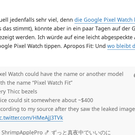
uell jedenfalls sehr viel, denn
die Google Pixel Watch
ls das stimmt), könnte aber in ein paar Tagen auf der 
ezeigt werden. Ich würde auf eine leicht abgespeckte
oogle Pixel Watch tippen. Apropos Fit: Und
wo bleibt 
xel Watch could have the name or another model
th the name “Pixel Watch Fit”
ry Thicc bezels
ice could sit somewhere about ~$400
cording to my source after they saw the leaked image
c.twitter.com/HMeAjJ3TVk
 ShrimpApplePro 🍤 ずっと真夜中でいいのに