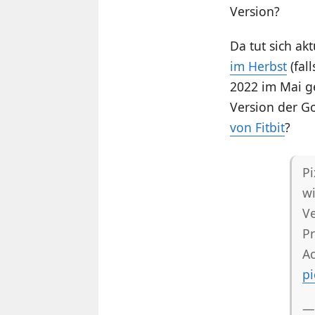
Version?
Da tut sich akt
im Herbst
(fal
2022 im Mai g
Version der G
von Fitbit
?
Pi
wi
Ve
Pr
Ac
pi
—