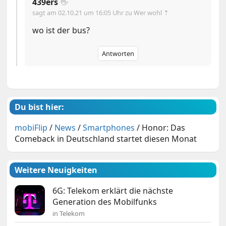
439ers
👋
sagt am
02.10.21 um 16:05 Uhr
zu Wer wohl ⇡
wo ist der bus?
Antworten
Du bist hier:
mobiFlip
/
News
/
Smartphones
/
Honor: Das
Comeback in Deutschland startet diesen Monat
Weitere Neuigkeiten
6G: Telekom erklärt die nächste
Generation des Mobilfunks
in Telekom