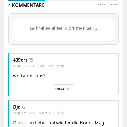
4 KOMMENTARE
Fehler melden
439ers
👋
sagt am
02.10.21 um 16:05 Uhr
wo ist der bus?
Antworten
Djd
👋
sagt am
01.10.21 um 18:06 Uhr
Die sollen lieber nal wieder die Honor Magic