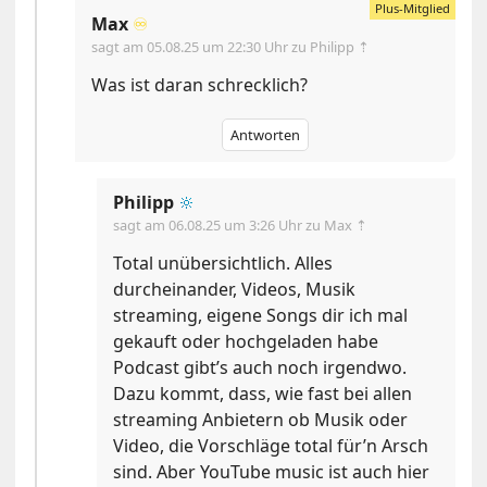
Max
♾️
sagt am
05.08.25 um 22:30 Uhr
zu Philipp ⇡
Was ist daran schrecklich?
Antworten
Philipp
🔆
sagt am
06.08.25 um 3:26 Uhr
zu Max ⇡
Total unübersichtlich. Alles
durcheinander, Videos, Musik
streaming, eigene Songs dir ich mal
gekauft oder hochgeladen habe
Podcast gibt’s auch noch irgendwo.
Dazu kommt, dass, wie fast bei allen
streaming Anbietern ob Musik oder
Video, die Vorschläge total für’n Arsch
sind. Aber YouTube music ist auch hier