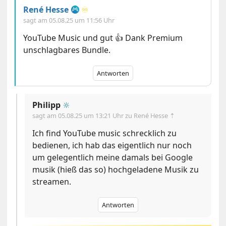
René Hesse
♾️
sagt am
05.08.25 um 11:56 Uhr
YouTube Music und gut 👍 Dank Premium
unschlagbares Bundle.
Antworten
Philipp
🔆
sagt am
05.08.25 um 13:21 Uhr
zu René Hesse ⇡
Ich find YouTube music schrecklich zu
bedienen, ich hab das eigentlich nur noch
um gelegentlich meine damals bei Google
musik (hieß das so) hochgeladene Musik zu
streamen.
Antworten