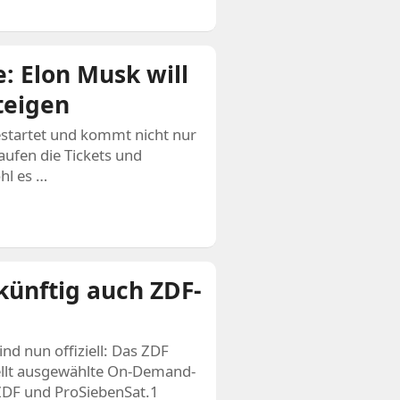
: Elon Musk will
teigen
estartet und kommt nicht nur
aufen die Tickets und
hl es …
t künftig auch ZDF-
nd nun offiziell: Das ZDF
ellt ausgewählte On-Demand-
 ZDF und ProSiebenSat.1