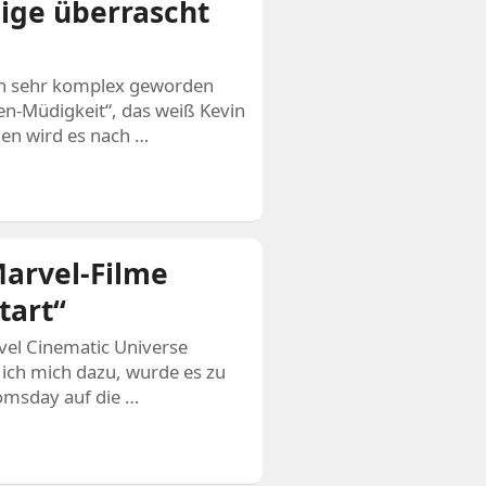
eige überrascht
ren sehr komplex geworden
en-Müdigkeit“, das weiß Kevin
hen wird es nach …
Marvel-Filme
art“
el Cinematic Universe
ich mich dazu, wurde es zu
oomsday auf die …