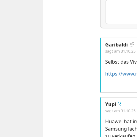
Garibaldi
👋
sagt am
31.10.25
Selbst das Vi
Yupi
🏅
sagt am
31.10.25
Huawei hat im
Samsung läch
zu verkaufen.