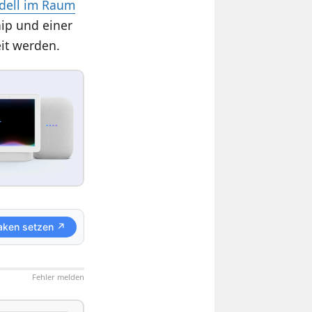
odell im Raum
hip und einer
it werden.
aken setzen ↗
Fehler melden