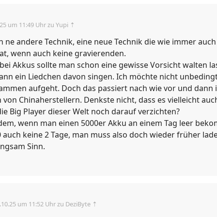

.25 um 11:49 Uhr
zu Yupi ⇡
h ne andere Technik, eine neue Technik die wie immer auch 
hat, wenn auch keine gravierenden.
ei Akkus sollte man schon eine gewisse Vorsicht walten la
nn ein Liedchen davon singen. Ich möchte nicht unbeding
lammen aufgeht. Doch das passiert nach wie vor und dann in
 von Chinaherstellern. Denkste nicht, dass es vielleicht au
ie Big Player dieser Welt noch darauf verzichten?
em, wenn man einen 5000er Akku an einem Tag leer beko
 auch keine 2 Tage, man muss also doch wieder früher lade
angsam Sinn.
.10.25 um 11:52 Uhr
zu DeziByte ⇡