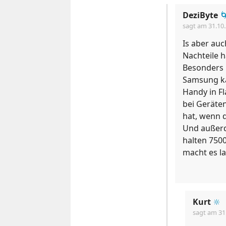
DeziByte

sagt am
31.10
Is aber auc
Nachteile 
Besonders b
Samsung ka
Handy in F
bei Geräten
hat, wenn d
Und außerd
halten 7500
macht es l
Kurt
🔆
sagt am
31