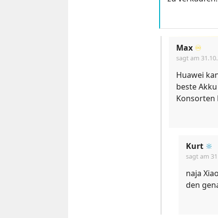
Max
♾️
sagt am
31.10
Huawei kann
beste Akku
Konsorten 
Kurt
🔆
sagt am
31
naja Xia
den gena