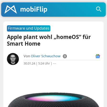
Firmware und Updates
Apple plant wohl „homeOS“ für
Smart Home
Von
Oliver Schwuchow
30.01.24 | 5:24 Uhr
|
⋯