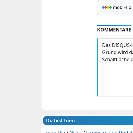
mobiFlip
KOMMENTARE
Das DISQUS-K
Grund wird da
Schaltfläche g
Du bist hier:
mobiFlip
/
News
/
Firmware und Updat