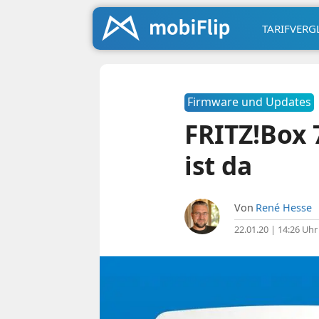
TARIFVERG
Firmware und Updates
FRITZ!Box 
ist da
Von
René Hesse
22.01.20 | 14:26 Uhr