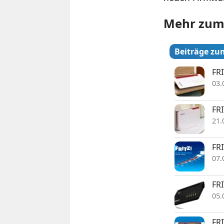
Mehr zu
Beiträge z
FRI
03.
FRI
21.
FRI
07.
FR
05.
FRI