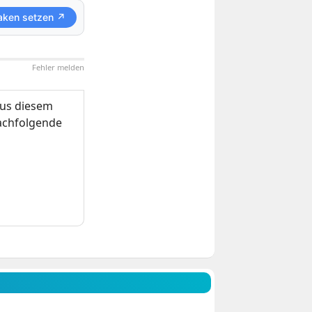
aken setzen ↗
Fehler melden
us diesem
nachfolgende