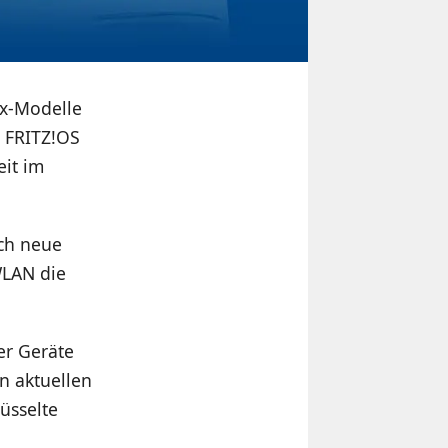
ox-Modelle
 FRITZ!OS
eit im
ch neue
WLAN die
er Geräte
n aktuellen
üsselte