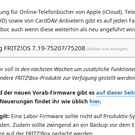
ung für Online-Telefonbücher von Apple (iCloud), Te
 sowie von CardDAV-Anbietern gibt es auf jeden Fall
bor, auch wenn diese weiterhin als neu angeführt wir
g FRITZ!OS 7.19-75207/75208
(Klicken zum Anzeigen)
or soll in den nächsten Wochen um zusätzliche Funktione
andere FRITZ!Box-Produkte zur Verfügung gestellt werden
 der neuen Vorab-Firmware gibt es
auf dieser Seit
 Neuerungen findet ihr wie üblich
hier
.
ilt:
Eine Labor-Firmware sollte nicht auf Produktiv-
rden. Zudem sollte zwingend an ein Backup vor dem E
e auf der FRITZ!Box gedacht werden.