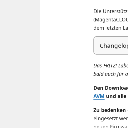
Die Unterstütz
(MagentaCLOUD)
dem letzten La
Changelo
Das FRITZ! Lab
bald auch für 
Den Download
AVM
und alle
Zu bedenken g
eingesetzt we
neuen Firmwar