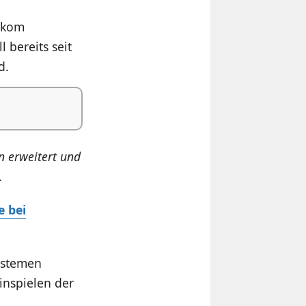
lekom
 bereits seit
d.
n erweitert und
.
e bei
Systemen
inspielen der