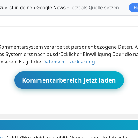
 zuerst in deinen Google News
– jetzt als Quelle setzen
H
ommentarsystem verarbeitet personenbezogene Daten. A
s System erst nach ausdrücklicher Einwilligung über die 
eladen. Es gilt die
Datenschutzerklärung
.
Kommentarbereich jetzt laden
es
/
FRITZ!Box 7590 und 7490: Neues Labor-Update ist da