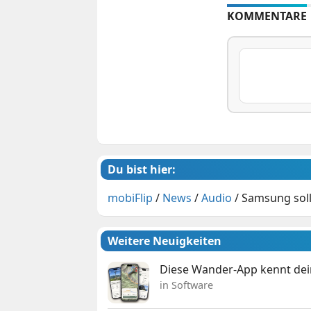
KOMMENTARE
Du bist hier:
mobiFlip
/
News
/
Audio
/
Samsung soll
Weitere Neuigkeiten
Diese Wander-App kennt deine
in Software