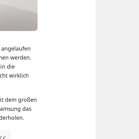
n angelaufen
ehen werden.
in die
ht wirklich
mit dem großen
h Samsung das
derholen.