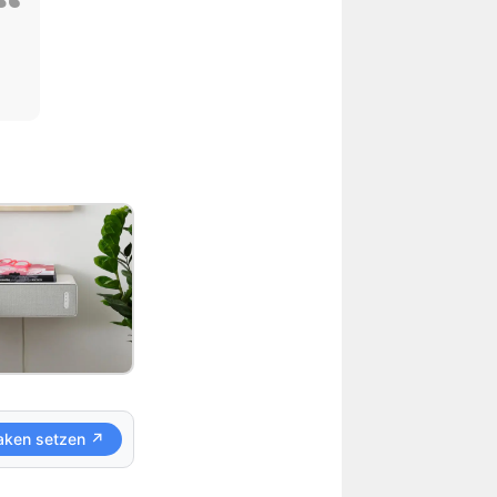
aken setzen ↗