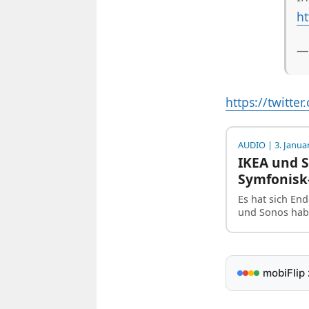
ht
—
https://twitt
AUDIO
| 3. Janua
IKEA und 
Symfonisk
Es hat sich End
und Sonos hab
mobiFlip