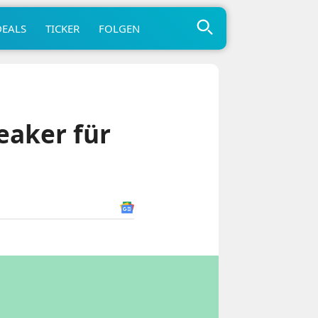
DEALS
TICKER
FOLGEN
eaker für