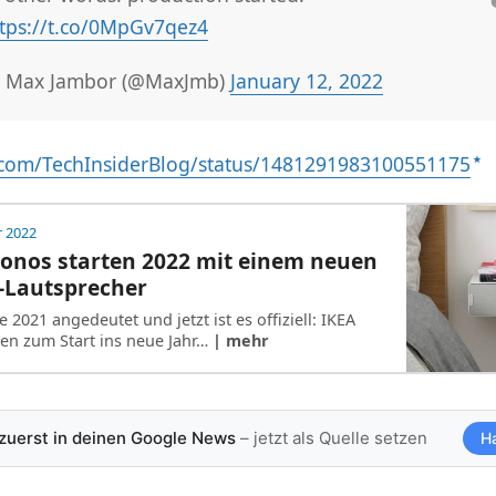
tps://t.co/0MpGv7qez4
 Max Jambor (@MaxJmb)
January 12, 2022
er.com/TechInsiderBlog/status/1481291983100551175
r 2022
Sonos starten 2022 mit einem neuen
-Lautsprecher
e 2021 angedeutet und jetzt ist es offiziell: IKEA
en zum Start ins neue Jahr…
| mehr
 zuerst in deinen Google News
– jetzt als Quelle setzen
H