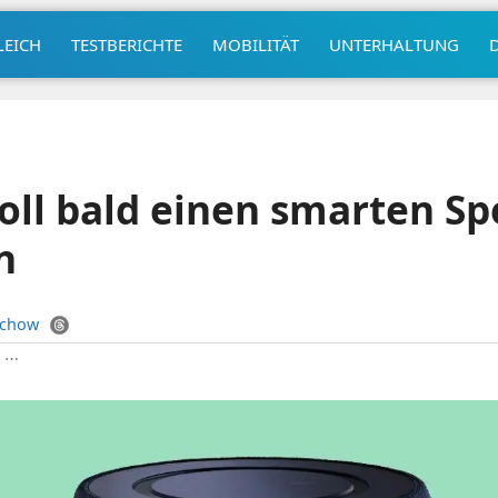
LEICH
TESTBERICHTE
MOBILITÄT
UNTERHALTUNG
ll bald einen smarten Sp
n
uchow
|
⋯