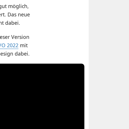
gut möglich,
ert. Das neue
cht dabei.
ieser Version
/O 2022
mit
esign dabei.