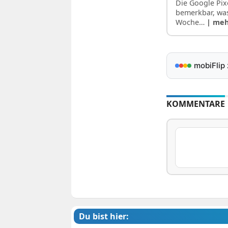
Die Google Pix
bemerkbar, was
Woche…
| me
mobiFlip
KOMMENTARE
Du bist hier: