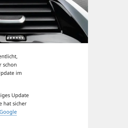
ntlicht,
ar schon
-Update im
ügiges Update
e hat sicher
 Google