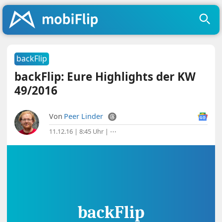
backFlip
backFlip: Eure Highlights der KW
49/2016
Von
Peer Linder
11.12.16 | 8:45 Uhr
|
⋯